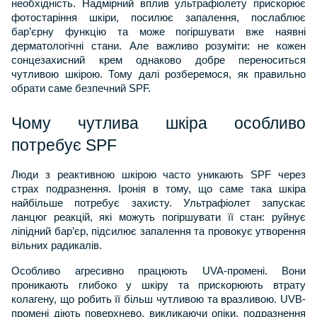
необхідність. Надмірний вплив ультрафіолету прискорює 
фотостаріння шкіри, посилює запалення, послаблює 
бар’єрну функцію та може погіршувати вже наявні 
дерматологічні стани. Але важливо розуміти: не кожен 
сонцезахисний крем однаково добре переноситься 
чутливою шкірою. Тому далі розберемося, як правильно 
обрати саме безпечний SPF.
Чому чутлива шкіра особливо 
потребує SPF
Люди з реактивною шкірою часто уникають SPF через 
страх подразнення. Іронія в тому, що саме така шкіра 
найбільше потребує захисту. Ультрафіолет запускає 
ланцюг реакцій, які можуть погіршувати її стан: руйнує 
ліпідний бар’єр, підсилює запалення та провокує утворення 
вільних радикалів.
Особливо агресивно працюють UVA-промені. Вони 
проникають глибоко у шкіру та прискорюють втрату 
колагену, що робить її більш чутливою та вразливою. UVB-
промені діють поверхнево, викликаючи опіки, подразнення 