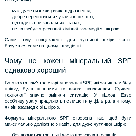
має дуже низький ризик подразнення;
добре переноситься чутливою шкірою;
підходить при запальних станах;
не потребує агресивної хімічної взаємодії зі шкірою.
Саме тому сонцезахист для чутливої шкіри часто 
базується саме на цьому інгредієнті.
Чому не кожен мінеральний SPF 
однаково хороший
Багато хто пам’ятає старі мінеральні SPF, які залишали білу 
плівку, були щільними та важко наносилися. Сучасні 
технології значно змінили ситуацію. У підході Esse 
особливу увагу приділяють не лише типу фільтра, а й тому, 
як він взаємодіє зі шкірою.
Формула мінерального SPF створена так, щоб бути 
максимально делікатною навіть для дуже чутливої шкіри:
без ароматизаторів, які часто провокують реакції;