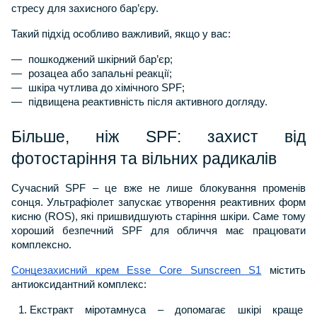
стресу для захисного бар’єру.
Такий підхід особливо важливий, якщо у вас:
пошкоджений шкірний бар’єр;
розацеа або запальні реакції;
шкіра чутлива до хімічного SPF;
підвищена реактивність після активного догляду.
Більше, ніж SPF: захист від 
фотостаріння та вільних радикалів
Сучасний SPF – це вже не лише блокування променів 
сонця. Ультрафіолет запускає утворення реактивних форм 
кисню (ROS), які пришвидшують старіння шкіри. Саме тому 
хороший безпечний SPF для обличчя має працювати 
комплексно.
Сонцезахисний крем Esse Core Sunscreen S1
 містить 
антиоксидантний комплекс:
Екстракт мiротамнуса – допомагає шкірі краще 