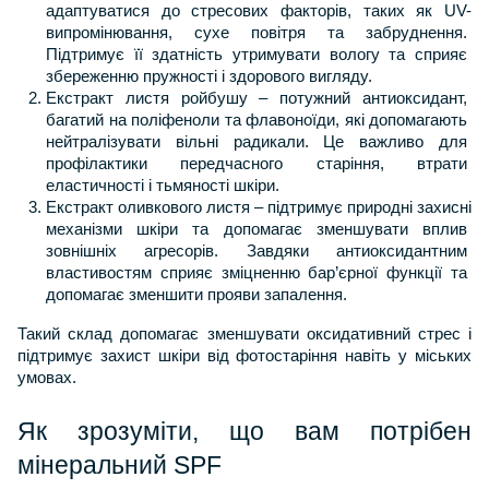
адаптуватися до стресових факторів, таких як UV-
випромінювання, сухе повітря та забруднення. 
Підтримує її здатність утримувати вологу та сприяє 
збереженню пружності і здорового вигляду.
Екстракт листя ройбушу – потужний антиоксидант, 
багатий на поліфеноли та флавоноїди, які допомагають 
нейтралізувати вільні радикали. Це важливо для 
профілактики передчасного старіння, втрати 
еластичності і тьмяності шкіри.
Екстракт оливкового листя – підтримує природні захисні 
механізми шкіри та допомагає зменшувати вплив 
зовнішніх агресорів. Завдяки антиоксидантним 
властивостям сприяє зміцненню бар’єрної функції та 
допомагає зменшити прояви запалення.
Такий склад допомагає зменшувати оксидативний стрес і 
підтримує захист шкіри від фотостаріння навіть у міських 
умовах.
Як зрозуміти, що вам потрібен 
мінеральний SPF