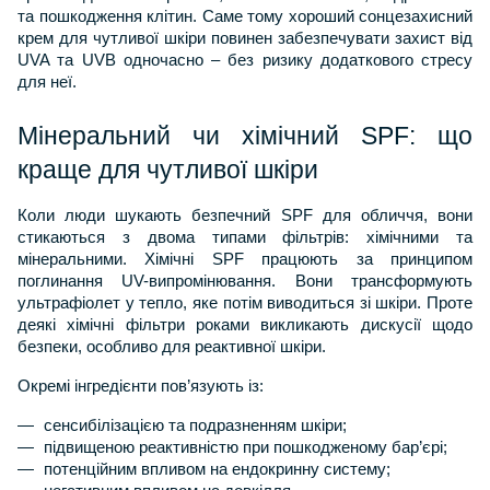
та пошкодження клітин. Саме тому хороший сонцезахисний 
крем для чутливої шкіри повинен забезпечувати захист від 
UVA та UVB одночасно – без ризику додаткового стресу 
для неї.
Мінеральний чи хімічний SPF: що 
краще для чутливої шкіри
Коли люди шукають безпечний SPF для обличчя, вони 
стикаються з двома типами фільтрів: хімічними та 
мінеральними. Хімічні SPF працюють за принципом 
поглинання UV-випромінювання. Вони трансформують 
ультрафіолет у тепло, яке потім виводиться зі шкіри. Проте 
деякі хімічні фільтри роками викликають дискусії щодо 
безпеки, особливо для реактивної шкіри. 
Окремі інгредієнти пов’язують із:
сенсибілізацією та подразненням шкіри;
підвищеною реактивністю при пошкодженому бар’єрі;
потенційним впливом на ендокринну систему;