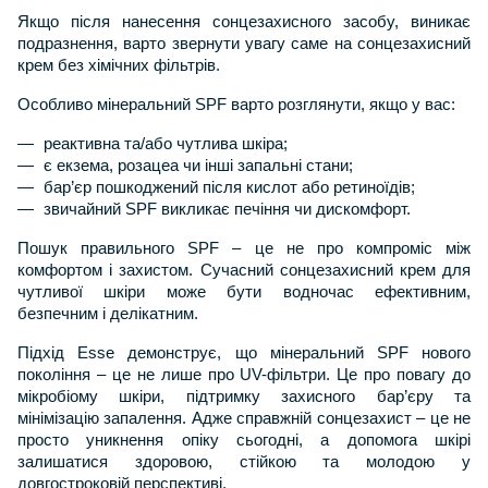
Якщо після нанесення сонцезахисного засобу, виникає 
подразнення, варто звернути увагу саме на сонцезахисний 
крем без хімічних фільтрів.
Особливо мінеральний SPF варто розглянути, якщо у вас:
реактивна та/або чутлива шкіра;
є екзема, розацеа чи інші запальні стани;
бар’єр пошкоджений після кислот або ретиноїдів;
звичайний SPF викликає печіння чи дискомфорт.
Пошук правильного SPF – це не про компроміс між 
комфортом і захистом. Сучасний сонцезахисний крем для 
чутливої шкіри може бути водночас ефективним, 
безпечним і делікатним.
Підхід Esse демонструє, що мінеральний SPF нового 
покоління – це не лише про UV-фільтри. Це про повагу до 
мікробіому шкіри, підтримку захисного бар’єру та 
мінімізацію запалення. Адже справжній сонцезахист – це не 
просто уникнення опіку сьогодні, а допомога шкірі 
залишатися здоровою, стійкою та молодою у 
довгостроковій перспективі.