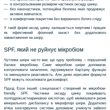
із контрольованим розміром частинок оксиду цинку;
без наночастинок, потенційна безпека яких продовжує 
активно вивчатися;
із комфортним покриттям без вираженого білого сліду.
У такій формі оксид цинку залишається інертним і працює 
як ефективний фізичний захист без додаткового 
навантаження на шкіру.
SPF, який не руйнує мікробіом
Чутлива шкіра часто має ще одну проблему – порушений 
баланс мікробіому. Саме мікробіом шкіри допомагає 
контролювати запалення, підтримувати бар’єрну функцію 
та зменшувати реактивність. Але деякі агресивні формули 
SPF можуть посилювати дискомфорт.
Підхід Esse інший: сонцезахист створений як мікробіом-
friendly SPF. Частинки оксиду цинку покривають 
полігідроксистеариновою кислотою, щоб мінімізувати ризик 
мінерального дисбалансу в мікрофлорі шкіри. Додатково 
м’яка консервуюча система допомагає уникнути зайвого 