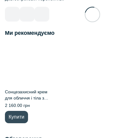
Ми рекомендуємо
Сонцезахисний крем
для обличчя і тіла з
SPF30 Esse Core
2 160.00 грн
Sunscreen S1
Купити