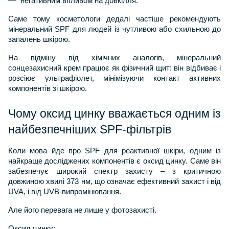
негативним впливом на довкілля.
Саме тому косметологи дедалі частіше рекомендують 
мінеральний SPF для людей із чутливою або схильною до 
запалень шкірою.
На відміну від хімічних аналогів, мінеральний 
сонцезахисний крем працює як фізичний щит: він відбиває і 
розсіює ультрафіолет, мінімізуючи контакт активних 
компонентів зі шкірою.
Чому оксид цинку вважається одним із 
найбезпечніших SPF-фільтрів
Коли мова йде про SPF для реактивної шкіри, одним із 
найкраще досліджених компонентів є оксид цинку. Саме він 
забезпечує широкий спектр захисту – з критичною 
довжиною хвилі 373 нм, що означає ефективний захист і від 
UVA, і від UVB-випромінювання.
Але його перевага не лише у фотозахисті.
Оксид цинку: