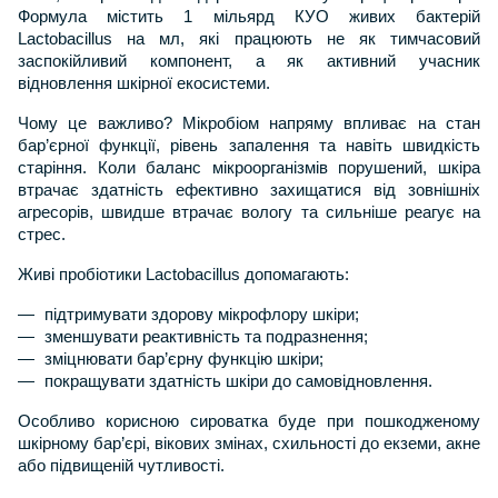
Формула містить 1 мільярд КУО живих бактерій 
Lactobacillus на мл, які працюють не як тимчасовий 
заспокійливий компонент, а як активний учасник 
відновлення шкірної екосистеми.
Чому це важливо? Мікробіом напряму впливає на стан 
бар’єрної функції, рівень запалення та навіть швидкість 
старіння. Коли баланс мікроорганізмів порушений, шкіра 
втрачає здатність ефективно захищатися від зовнішніх 
агресорів, швидше втрачає вологу та сильніше реагує на 
стрес.
Живі пробіотики Lactobacillus допомагають:
підтримувати здорову мікрофлору шкіри;
зменшувати реактивність та подразнення;
зміцнювати бар’єрну функцію шкіри;
покращувати здатність шкіри до самовідновлення.
Особливо корисною сироватка буде при пошкодженому 
шкірному бар’єрі, вікових змінах, схильності до екземи, акне 
або підвищеній чутливості.