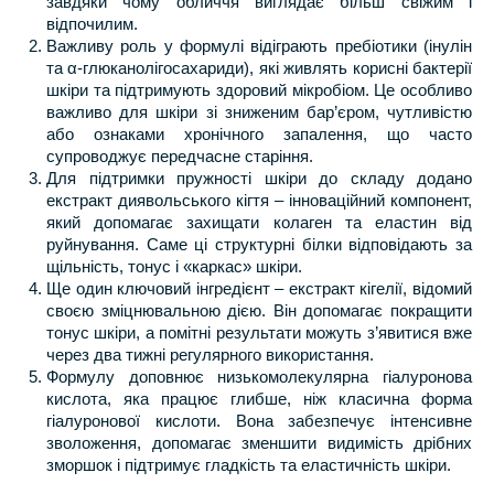
завдяки чому обличчя виглядає більш свіжим і 
відпочилим.
Важливу роль у формулі відіграють пребіотики (інулін 
та α-глюканолігосахариди), які живлять корисні бактерії 
шкіри та підтримують здоровий мікробіом. Це особливо 
важливо для шкіри зі зниженим бар’єром, чутливістю 
або ознаками хронічного запалення, що часто 
супроводжує передчасне старіння.
Для підтримки пружності шкіри до складу додано 
екстракт диявольського кігтя – інноваційний компонент, 
який допомагає захищати колаген та еластин від 
руйнування. Саме ці структурні білки відповідають за 
щільність, тонус і «каркас» шкіри.
Ще один ключовий інгредієнт – екстракт кігелії, відомий 
своєю зміцнювальною дією. Він допомагає покращити 
тонус шкіри, а помітні результати можуть з’явитися вже 
через два тижні регулярного використання.
Формулу доповнює низькомолекулярна гіалуронова 
кислота, яка працює глибше, ніж класична форма 
гіалуронової кислоти. Вона забезпечує інтенсивне 
зволоження, допомагає зменшити видимість дрібних 
зморшок і підтримує гладкість та еластичність шкіри.