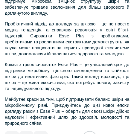
підтримує мікробіом, зміцнює структуру шкіри та 
забезпечує тривале зволоження для більш здорового й 
доглянутого вигляду.
Пробіотичний підхід до догляду за шкірою – це не просто 
модна тенденція, а справжня революція у світі б’юті-
індустрії. Сироватки Esse Plus з пробіотиками, 
пребіотиками та рослинними екстрактами демонструють, як 
наука може працювати на користь природної екосистеми 
шкіри, допомагаючи їй залишатися здоровою та молодою.
Кожна з трьох сироваток Esse Plus – це унікальний крок до 
підтримки мікробіому, цілісного омолодження та стійкості 
шкіри до негативних факторів. Такий догляд враховує, що 
шкіра – це жива екосистема, яка потребує поваги, захисту 
та індивідуального підходу.
Майбутнє краси за тим, щоб підтримувати баланс шкіри на 
мікробіомному рівні. Приєднуйтесь до цієї нової епохи 
догляду разом з Esse Plus – оберіть для своєї шкіри дійсно 
науковий і ефективний шлях до здоров’я, молодості та 
природного сяйва.