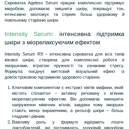
Сироватка Ageless Serum працює комплексно: підтримує 
мікробіом, допомагає зміцнити шкіру, покращує тон, 
інтенсивно зволожує та сприяє більш здоровому й 
повільному старінню шкіри.
Intensity Serum
: інтенсивна підтримка 
шкіри з міорелаксуючим ефектом
Intensity Serum R9 – інтенсивна сироватка для всіх типів 
вікової шкіри, створена для комплексної роботи зі 
зморшками, втратою пружності та ознаками стресу. 
Формула поєднує миттєвий візуальний ефект із 
довгостроковою підтримкою здорового старіння.
Ключовим компонентом є екстракт квітів мафани, який 
містить спілантол – активну речовину з м’яким 
міорелаксуючим ефектом. Він допомагає зменшити 
напруження мімічних м’язів, завдяки чому зморшки 
стають менш вираженими, а рельєф шкіри – більш 
гладким і рівним.
Важливу роль у формулі відіграють лізати 
лактобактерій, які підтримують здоровий мікробіом 