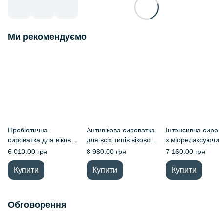
Ми рекомендуємо
Пробіотична
Антивікова сироватка
Інтенсивна сиро
сироватка для вікової,
для всіх типів вікової
з міорелаксуюч
проблемної або
шкіри Esse Plus
ефектом для всі
6 010.00 грн
8 980.00 грн
7 160.00 грн
пігментованої шкіри
Ageless Serum R11
типів вікової шкі
Esse Plus Probiotic
Esse Plus Intensi
Купити
Купити
Купити
Serum R10
Serum R9
Обговорення