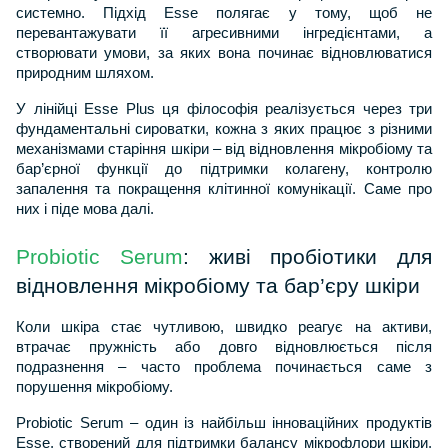
системно. Підхід Esse полягає у тому, щоб не 
перевантажувати її агресивними інгредієнтами, а 
створювати умови, за яких вона починає відновлюватися 
природним шляхом.
У лінійці Esse Plus ця філософія реалізується через три 
фундаментальні сироватки, кожна з яких працює з різними 
механізмами старіння шкіри – від відновлення мікробіому та 
бар’єрної функції до підтримки колагену, контролю 
запалення та покращення клітинної комунікації. Саме про 
них і піде мова далі.
Probiotic Serum
: живі пробіотики для 
відновлення мікробіому та бар’єру шкіри
Коли шкіра стає чутливою, швидко реагує на активи, 
втрачає пружність або довго відновлюється після 
подразнення – часто проблема починається саме з 
порушення мікробіому.
Probiotic Serum – один із найбільш інноваційних продуктів 
Esse, створений для підтримки балансу мікрофлори шкіри. 