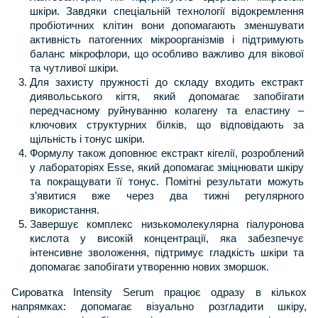
шкіри. Завдяки спеціальній технології відокремлення 
пробіотичних клітин вони допомагають зменшувати 
активність патогенних мікроорганізмів і підтримують 
баланс мікрофлори, що особливо важливо для вікової 
та чутливої шкіри.
Для захисту пружності до складу входить екстракт 
диявольського кігтя, який допомагає запобігати 
передчасному руйнуванню колагену та еластину – 
ключових структурних білків, що відповідають за 
щільність і тонус шкіри.
Формулу також доповнює екстракт кігелії, розроблений 
у лабораторіях Esse, який допомагає зміцнювати шкіру 
та покращувати її тонус. Помітні результати можуть 
з’явитися вже через два тижні регулярного 
використання.
Завершує комплекс низькомолекулярна гіалуронова 
кислота у високій концентрації, яка забезпечує 
інтенсивне зволоження, підтримує гладкість шкіри та 
допомагає запобігати утворенню нових зморшок.
Сироватка Intensity Serum працює одразу в кількох 
напрямках: допомагає візуально розгладити шкіру, 