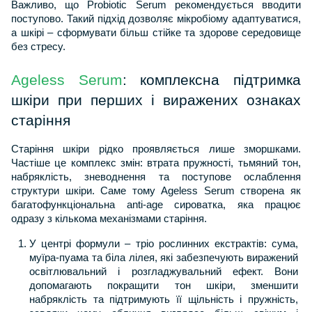
Важливо, що Probiotic Serum рекомендується вводити 
поступово. Такий підхід дозволяє мікробіому адаптуватися, 
а шкірі – сформувати більш стійке та здорове середовище 
без стресу.
Ageless Serum
: комплексна підтримка 
шкіри при перших і виражених ознаках 
старіння
Старіння шкіри рідко проявляється лише зморшками. 
Частіше це комплекс змін: втрата пружності, тьмяний тон, 
набряклість, зневоднення та поступове ослаблення 
структури шкіри. Саме тому Ageless Serum створена як 
багатофункціональна anti-age сироватка, яка працює 
одразу з кількома механізмами старіння.
У центрі формули – тріо рослинних екстрактів: сума, 
муїра-пуама та біла лілея, які забезпечують виражений 
освітлювальний і розгладжувальний ефект. Вони 
допомагають покращити тон шкіри, зменшити 
набряклість та підтримують її щільність і пружність, 