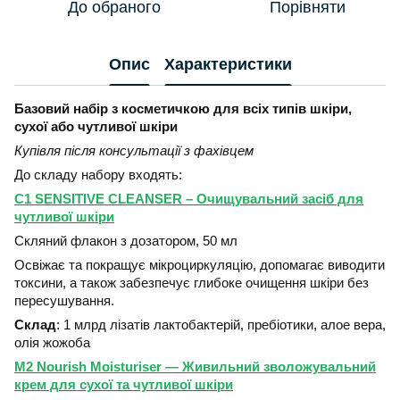
До обраного
Порівняти
Опис
Характеристики
Базовий набір з косметичкою для всіх типів шкіри,
сухої або чутливої шкіри
Купівля після консультації з фахівцем
До складу набору входять:
C1 SENSITIVE CLEANSER – Очищувальний засiб для
чутливої шкiри
Скляний флакон з дозатором, 50 мл
Освіжає та покращує мікроциркуляцію, допомагає виводити
токсини, а також забезпечує глибоке очищення шкіри без
пересушування.
Склад
: 1 млрд лiзатiв лактобактерiй, пребiотики, алое вера,
олiя жожоба
M2 Nourish Moisturiser — Живильний зволожувальний
крем для сухої та чутливої шкіри