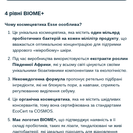
4 рівні BIOME+
Чому космецевтика
Esse
особлива?
Це унікальна космецевтика, яка містить
один мільярд
пробіотичних бактерій на кожен мілілітр продукту
, що
вважається оптимальною концентрацією для підтримки
здорового «мікробіому» шкіри.
Під час виробництва використовуються
екстракти рослин
Південної Африки
, які у всьому світі цінуються своїми
унікальними біоактивними компонентами та екологічністю.
Некомедогенна формула
пропонує ретельно підібрані
інгредієнти, які не блокують пори, а навпаки, сприяють
регулюванню виділення себуму.
Це
органічна космецевтика
, яка не містить шкідливих
консервантів, тому вона сертифікована за стандартами
EcoCert та COSMOS.
Має логотип BIOME+,
що підтверджує наявність в її
складі пробіотиків, таких як лізати, тиндалізовані чи живі
лактобактерії, які ідеально підходять для відновлення