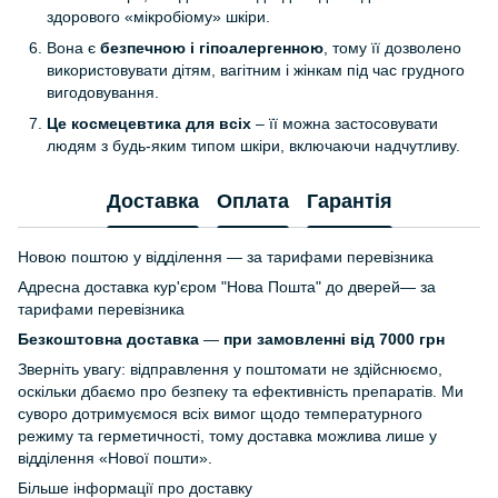
здорового «мікробіому» шкіри.
Вона є
безпечною і гіпоалергенною
, тому її дозволено
використовувати дітям, вагітним і жінкам під час грудного
вигодовування.
Це космецевтика для всіх
– її можна застосовувати
людям з будь-яким типом шкіри, включаючи надчутливу.
Доставка
Оплата
Гарантія
Новою поштою у відділення — за тарифами перевізника
Адресна доставка кур'єром "Нова Пошта" до дверей— за
тарифами перевізника
Безкоштовна доставка
—
при замовленні від 7000 грн
Зверніть увагу: відправлення у поштомати не здійснюємо,
оскільки дбаємо про безпеку та ефективність препаратів. Ми
суворо дотримуємося всіх вимог щодо температурного
режиму та герметичності, тому доставка можлива лише у
відділення «Нової пошти».
Більше інформації про доставку