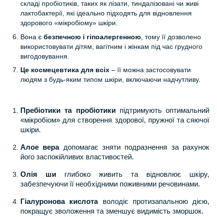
складі пробіотиків, таких як лізати, тиндалізовані чи живі
лактобактерії, які ідеально підходять для відновлення
здорового «мікробіому» шкіри.
Вона є
безпечною і гіпоалергенною
, тому її дозволено
використовувати дітям, вагітним і жінкам під час грудного
вигодовування.
Це космецевтика для всіх
– її можна застосовувати
людям з будь-яким типом шкіри, включаючи надчутливу.
Пребіотики та пробіотики
підтримують оптимальний
«мікробіом» для створення
здорової, пружної та сяючої
шкіри.
Алое вера
допомагає зняти подразнення за рахунок
його заспокійливих властивостей.
Олія ши
глибоко живить та відновлює шкіру,
забезпечуючи її необхідними поживними речовинами.
Гіалуронова кислота
володіє протизапальною дією,
покращує зволоження та зменшує видимість зморшок.