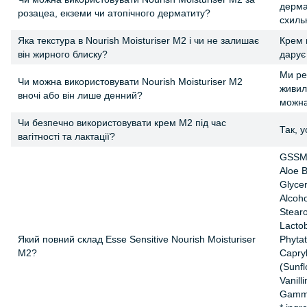
дерма
розацеа, екземи чи атопічного дерматиту?
схиль
Яка текстура в Nourish Moisturiser M2 і чи не залишає
Крем 
він жирного блиску?
дарує
Ми ре
Чи можна використовувати Nourish Moisturiser M2
живил
вночі або він лише денний?
можна
Чи безпечно використовувати крем M2 під час
Так, у
вагітності та лактації?
GSSM
Aloe B
Glycer
Alcoh
Stearo
Lactob
Який повний склад Esse Sensitive Nourish Moisturiser
Phytat
M2?
Capryl
(Sunfl
Vanilli
Gamma