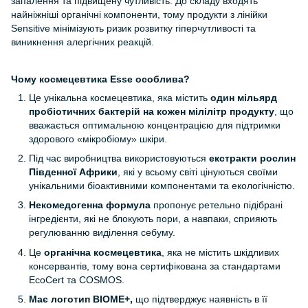
запалення та підвищену чутливість. До складу входять
найніжніші органічні компоненти, тому продукти з лінійки
Sensitive мінімізують ризик розвитку гіперчутливості та
виникнення алергічних реакцій.
Чому космецевтика
Esse
особлива?
Це унікальна космецевтика, яка містить
один мільярд
пробіотичних бактерій на кожен мілілітр продукту
, що
вважається оптимальною концентрацією для підтримки
здорового «мікробіому» шкіри.
Під час виробництва використовуються
екстракти рослин
Південної Африки
, які у всьому світі цінуються своїми
унікальними біоактивними компонентами та екологічністю.
Некомедогенна формула
пропонує ретельно підібрані
інгредієнти, які не блокують пори, а навпаки, сприяють
регулюванню виділення себуму.
Це
органічна космецевтика
, яка не містить шкідливих
консервантів, тому вона сертифікована за стандартами
EcoCert та COSMOS.
Має логотип BIOME+,
що підтверджує наявність в її