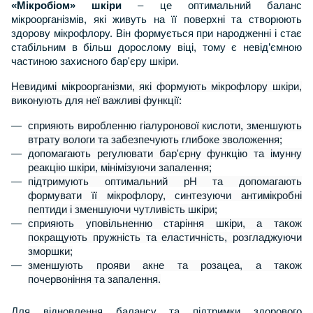
«Мікробіом» шкіри
– це оптимальний баланс
мікроорганізмів, які живуть на її поверхні та створюють
здорову мікрофлору. Він формується при народженні і стає
стабільним в більш дорослому віці, тому є невід’ємною
частиною захисного бар'єру шкіри.
Невидимі мікроорганізми, які формують мікрофлору шкіри,
виконують для неї важливі функції:
сприяють виробленню гіалуронової кислоти, зменшують
втрату вологи та забезпечують глибоке зволоження;
допомагають регулювати бар'єрну функцію та імунну
реакцію шкіри, мінімізуючи запалення;
підтримують оптимальний рН та допомагають
формувати її мікрофлору, синтезуючи антимікробні
пептиди і зменшуючи чутливість шкіри;
сприяють уповільненню старіння шкіри, а також
покращують пружність та еластичність, розгладжуючи
зморшки;
зменшують прояви акне та розацеа, а також
почервоніння та запалення.
Для відновлення балансу та підтримки здорового