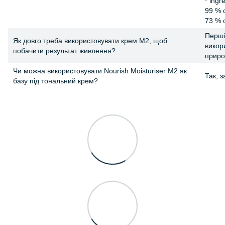
* ingr
99 % o
73 % o
Перші
Як довго треба використовувати крем M2, щоб
викор
побачити результат живлення?
приро
Чи можна використовувати Nourish Moisturiser M2 як
Так, 
базу під тональний крем?