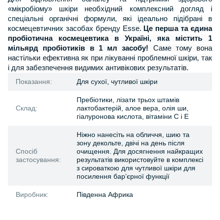
«мікробіому» шкіри необхідний комплексний догляд і
спеціальні органічні формули, які ідеально підібрані в
космецевтичних засобах бренду
Esse.
Це перша та єдина
пробіотична космецевтика в Україні, яка містить 1
мільярд пробіотиків в 1 мл засобу!
Саме тому вона
настільки ефективна як при лікуванні проблемної шкіри, так
і для забезпечення видимих антивікових результатів.
Показання:
Для сухої, чутливої шкіри
Пребіотики, лізати трьох штамів
Склад:
лактобактерій, алое вера, олія ши,
гіалуронова кислота, вітаміни С і Е
Ніжно нанесіть на обличчя, шию та
зону декольте, двічі на день після
Спосіб
очищення. Для досягнення найкращих
застосування:
результатів використовуйте в комплексі
з сироваткою для чутливої шкіри для
посилення бар’єрної функції
Виробник:
Південна Африка