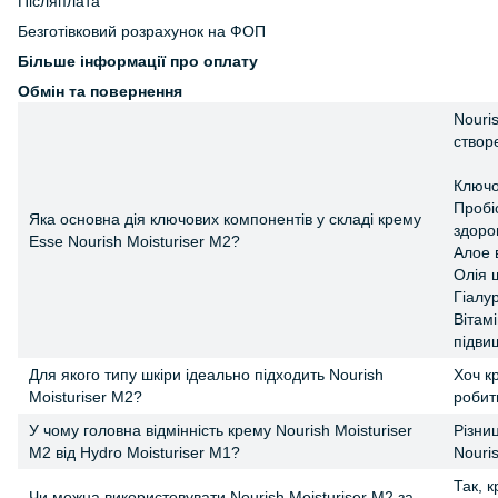
Післяплата
Безготівковий розрахунок на ФОП
Більше інформації про оплату
Обмін та повернення
Nouri
створ
Ключов
Пробі
Яка основна дія ключових компонентів у складі крему
здоров
Esse Nourish Moisturiser M2?
Алое 
Олія 
Гіалу
Вітам
підви
Для якого типу шкіри ідеально підходить Nourish
Хоч к
Moisturiser M2?
робит
У чому головна відмінність крему Nourish Moisturiser
Різниц
M2 від Hydro Moisturiser M1?
Nouri
Так, 
Чи можна використовувати Nourish Moisturiser M2 за