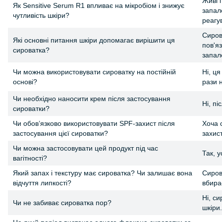
Живі 
Як Sensitive Serum R1 впливає на мікробіом і знижує
запал
чутливість шкіри?
реагу
Сиров
Які основні питання шкіри допомагає вирішити ця
пов'я
сироватка?
запал
Чи можна використовувати сироватку на постійній
Ні, ц
основі?
рази н
Чи необхідно наносити крем після застосування
Ні, п
сироватки?
Чи обов’язково використовувати SPF-захист після
Хоча 
застосування цієї сироватки?
захис
Чи можна застосовувати цей продукт під час
Так, у
вагітності?
Який запах і текстуру має сироватка? Чи залишає вона
Сиров
відчуття липкості?
вбирає
Ні, с
Чи не забиває сироватка пор?
шкіри.