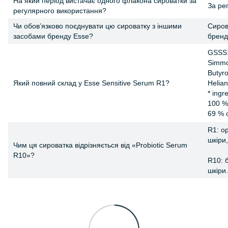
На який період вистачає одного флакона сироватки за
За ре
регулярного використання?
Чи обов’язково поєднувати цю сироватку з іншими
Сиров
засобами бренду Esse?
бренд
GSSS
Simmon
Butyro
Який повний склад у Esse Sensitive Serum R1?
Helian
* ingr
100 % 
69 % o
R1: о
шкіри
Чим ця сироватка відрізняється від «
Probiotic Serum
R10
»?
R10: 
шкіри.