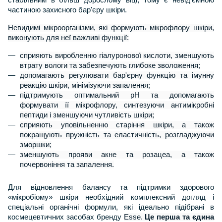
стабільним в більш дорослому віці, тому є невід’ємною
частиною захисного бар'єру шкіри.
Невидимі мікроорганізми, які формують мікрофлору шкіри,
виконують для неї важливі функції:
сприяють виробленню гіалуронової кислоти, зменшують
втрату вологи та забезпечують глибоке зволоження;
допомагають регулювати бар'єрну функцію та імунну
реакцію шкіри, мінімізуючи запалення;
підтримують оптимальний рН та допомагають
формувати її мікрофлору, синтезуючи антимікробні
пептиди і зменшуючи чутливість шкіри;
сприяють уповільненню старіння шкіри, а також
покращують пружність та еластичність, розгладжуючи
зморшки;
зменшують прояви акне та розацеа, а також
почервоніння та запалення.
Для відновлення балансу та підтримки здорового
«мікробіому» шкіри необхідний комплексний догляд і
спеціальні органічні формули, які ідеально підібрані в
космецевтичних засобах бренду
Esse.
Це перша та єдина