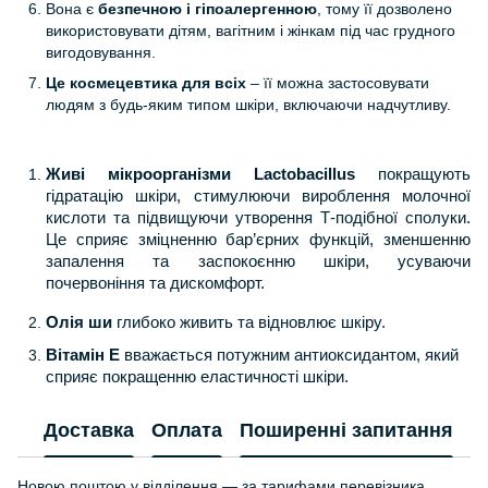
Вона є
безпечною і гіпоалергенною
, тому її дозволено
використовувати дітям, вагітним і жінкам під час грудного
вигодовування.
Це космецевтика для всіх
– її можна застосовувати
людям з будь-яким типом шкіри, включаючи надчутливу.
Живі мікроорганізми Lactobacillus
покращують
гідратацію шкіри, стимулюючи вироблення молочної
кислоти та підвищуючи утворення Т-подібної сполуки.
Це сприяє зміцненню бар’єрних функцій, зменшенню
запалення та заспокоєнню шкіри, усуваючи
почервоніння та дискомфорт.
Олія ши
глибоко живить та відновлює шкіру.
Вітамін Е
вважається потужним антиоксидантом, який
сприяє покращенню еластичності шкіри.
Доставка
Оплата
Поширенні запитання
Г
Новою поштою у відділення — за тарифами перевізника