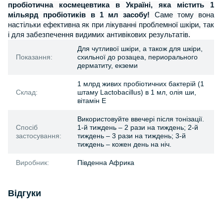
пробіотична космецевтика в Україні, яка містить 1
мільярд пробіотиків в 1 мл засобу!
Саме тому вона
настільки ефективна як при лікуванні проблемної шкіри, так
і для забезпечення видимих антивікових результатів.
Для чутливої шкіри, а також для шкіри,
Показання:
схильної до розацеа, периорального
дерматиту, екземи
1 млрд живих пробіотичних бактерій (1
Склад:
штаму Lactobacillus) в 1 мл, олія ши,
вітамін Е
Використовуйте ввечері після тонізації.
Спосіб
1-й тиждень – 2 рази на тиждень; 2-й
застосування:
тиждень – 3 рази на тиждень; 3-й
тиждень – кожен день на ніч.
Виробник:
Південна Африка
Відгуки