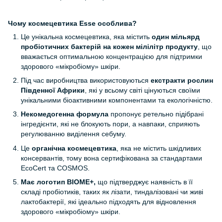
Чому космецевтика
Esse
особлива?
Це унікальна космецевтика, яка містить
один мільярд
пробіотичних бактерій на кожен мілілітр продукту
, що
вважається оптимальною концентрацією для підтримки
здорового «мікробіому» шкіри.
Під час виробництва використовуються
екстракти рослин
Південної Африки
, які у всьому світі цінуються своїми
унікальними біоактивними компонентами та екологічністю.
Некомедогенна формула
пропонує ретельно підібрані
інгредієнти, які не блокують пори, а навпаки, сприяють
регулюванню виділення себуму.
Це
органічна космецевтика
, яка не містить шкідливих
консервантів, тому вона сертифікована за стандартами
EcoCert та COSMOS.
Має логотип BIOME+,
що підтверджує наявність в її
складі пробіотиків, таких як лізати, тиндалізовані чи живі
лактобактерії, які ідеально підходять для відновлення
здорового «мікробіому» шкіри.