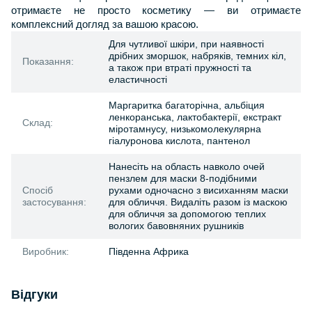
отримаєте не просто косметику — ви отримаєте
комплексний догляд за вашою красою.
Для чутливої шкіри, при наявності
дрібних зморшок, набряків, темних кіл,
Показання:
а також при втраті пружності та
еластичності
Маргаритка багаторічна, альбіция
ленкоранська, лактобактерії, екстракт
Склад:
міротамнусу, низькомолекулярна
гіалуронова кислота, пантенол
Нанесіть на область навколо очей
пензлем для маски 8-подібними
Спосіб
рухами одночасно з висиханням маски
застосування:
для обличчя. Видаліть разом із маскою
для обличчя за допомогою теплих
вологих бавовняних рушників
Виробник:
Південна Африка
Відгуки