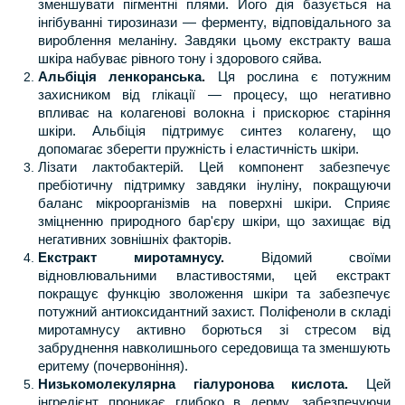
зменшувати пігментні плями. Його дія базується на
інгібуванні тирозинази — ферменту, відповідального за
вироблення меланіну. Завдяки цьому екстракту ваша
шкіра набуває рівного тону і здорового сяйва.
Альбіція ленкоранська.
Ця рослина є потужним
захисником від глікації — процесу, що негативно
впливає на колагенові волокна і прискорює старіння
шкіри. Альбіція підтримує синтез колагену, що
допомагає зберегти пружність і еластичність шкіри.
Лізати лактобактерій. Цей компонент забезпечує
пребіотичну підтримку завдяки інуліну, покращуючи
баланс мікроорганізмів на поверхні шкіри. Сприяє
зміцненню природного бар'єру шкіри, що захищає від
негативних зовнішніх факторів.
Екстракт миротамнусу.
Відомий своїми
відновлювальними властивостями, цей екстракт
покращує функцію зволоження шкіри та забезпечує
потужний антиоксидантний захист. Поліфеноли в складі
миротамнусу активно борються зі стресом від
забруднення навколишнього середовища та зменшують
еритему (почервоніння).
Низькомолекулярна гіалуронова кислота.
Цей
інгредієнт проникає глибоко в дерму, забезпечуючи