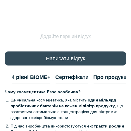
Додайте перший відгук
Написати відгук
4 рівні BIOME+
Сертифікати
Про продукці
Чому космецевтика
Esse
особлива?
Це унікальна космецевтика, яка містить
один мільярд
пробіотичних бактерій на кожен мілілітр продукту
, що
вважається оптимальною концентрацією для підтримки
здорового «мікробіому» шкіри.
Під час виробництва використовуються
екстракти рослин