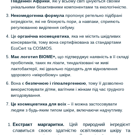
Південної Африки
, які у всьому світі цінуються своїми
унікальними біоактивними компонентами та екологічністю.
Некомедогенна формула
пропонує ретельно підібрані
інгредієнти, які не блокують пори, а навпаки, сприяють
регулюванню виділення себуму.
Це
органічна космецевтика
, яка не містить шкідливих
консервантів, тому вона сертифікована за стандартами
EcoCert та COSMOS.
Має логотип BIOME+,
що підтверджує наявність в її складі
пробіотиків, таких як лізати, тиндалізовані чи живі
лактобактерії, які ідеально підходять для відновлення
здорового «мікробіому» шкіри.
Вона є
безпечною і гіпоалергенною
, тому її дозволено
використовувати дітям, вагітним і жінкам під час грудного
вигодовування.
Це космецевтика для всіх
– її можна застосовувати
людям з будь-яким типом шкіри, включаючи надчутливу.
Екстракт маргаритки.
Цей природний інгредієнт
славиться своєю здатністю освітлювати шкіру та