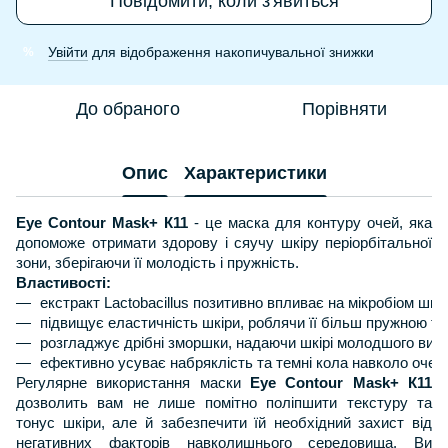
Повідомити, коли з'явиться
Увійти
для відображення накопичувальної знижки
%
До обраного
Порівняти
Опис
Характеристики
Eye Contour Mask+ К11
- це маска для контуру очей, яка
допоможе отримати здорову і сяучу шкіру періорбітальної
зони, зберігаючи її молодість і пружність.
Властивості:
екстракт Lactobacillus позитивно впливає на мікробіом шкі
підвищує еластичність шкіри, роблячи її більш пружною та 
розгладжує дрібні зморшки, надаючи шкірі молодшого вигл
ефективно усуває набряклість та темні кола навколо очей,
Регулярне використання маски
Eye Contour Mask+ К11
дозволить вам не лише помітно поліпшити текстуру та
тонус шкіри, але й забезпечити їй необхідний захист від
негативних факторів навколишнього середовища. Ви