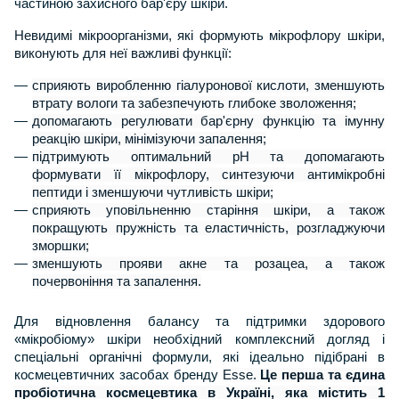
частиною захисного бар'єру шкіри.
Невидимі мікроорганізми, які формують мікрофлору шкіри,
виконують для неї важливі функції:
сприяють виробленню гіалуронової кислоти, зменшують
втрату вологи та забезпечують глибоке зволоження;
допомагають регулювати бар'єрну функцію та імунну
реакцію шкіри, мінімізуючи запалення;
підтримують оптимальний рН та допомагають
формувати її мікрофлору, синтезуючи антимікробні
пептиди і зменшуючи чутливість шкіри;
сприяють уповільненню старіння шкіри, а також
покращують пружність та еластичність, розгладжуючи
зморшки;
зменшують прояви акне та розацеа, а також
почервоніння та запалення.
Для відновлення балансу та підтримки здорового
«мікробіому» шкіри необхідний комплексний догляд і
спеціальні органічні формули, які ідеально підібрані в
космецевтичних засобах бренду
Esse.
Це перша та єдина
пробіотична космецевтика в Україні, яка містить 1