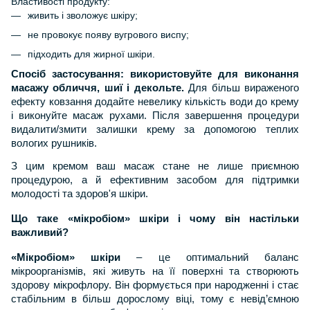
Властивості продукту:
живить і зволожує шкіру;
не провокує появу вугрового виспу;
підходить для жирної шкіри.
Спосіб застосування:
в
икористовуйте для виконання
масажу обличчя, шиї і декольте
.
Для більш вираженого
ефекту ковзання додайте невелику кількість води до крему
і виконуйте масаж рухами. Після завершення процедури
видалити/змити залишки крему за допомогою теплих
вологих рушників.
З цим кремом ваш масаж стане не лише приємною
процедурою, а й ефективним засобом для підтримки
молодості та здоров'я шкіри.
Що таке «мікробіом» шкіри і чому він настільки
важливий?
«Мікробіом» шкіри
– це оптимальний баланс
мікроорганізмів, які живуть на її поверхні та створюють
здорову мікрофлору. Він формується при народженні і стає
стабільним в більш дорослому віці, тому є невід’ємною