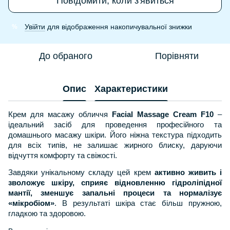
Повідомити, коли з'явиться
Увійти
для відображення накопичувальної знижки
%
До обраного
Порівняти
Опис
Характеристики
Крем для масажу обличчя
Facial Massage Cream F10
–
ідеальний засіб для проведення професійного та
домашнього масажу шкіри. Його ніжна текстура підходить
для всіх типів, не залишає жирного блиску, даруючи
відчуття комфорту та свіжості.
Завдяки унікальному складу цей крем
активно живить і
зволожує шкіру, сприяє відновленню гідроліпідної
мантії, зменшує запальні процеси та нормалізує
«мікробіом»
. В результаті шкіра стає більш пружною,
гладкою та здоровою.