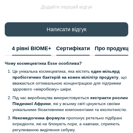
Додайте перший відгук
Написати відгук
4 рівні BIOME+
Сертифікати
Про продукці
Чому космецевтика
Esse
особлива?
Це унікальна космецевтика, яка містить
один мільярд
пробіотичних бактерій на кожен мілілітр продукту
, що
вважається оптимальною концентрацією для підтримки
здорового «мікробіому» шкіри.
Під час виробництва використовуються
екстракти рослин
Південної Африки
, які у всьому світі цінуються своїми
унікальними біоактивними компонентами та екологічністю.
Некомедогенна формула
пропонує ретельно підібрані
інгредієнти, які не блокують пори, а навпаки, сприяють
регулюванню виділення себуму.