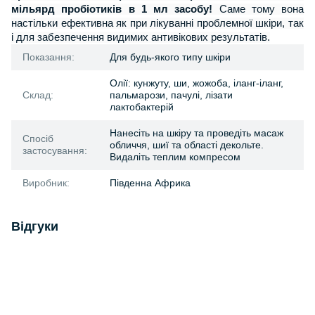
мільярд пробіотиків в 1 мл засобу!
Саме тому вона
настільки ефективна як при лікуванні проблемної шкіри, так
і для забезпечення видимих антивікових результатів.
Показання:
Для будь-якого типу шкіри
Олії: кунжуту, ши, жожоба, іланг-іланг,
Склад:
пальмарози, пачулі, лізати
лактобактерій
Нанесіть на шкіру та проведіть масаж
Спосіб
обличчя, шиї та області декольте.
застосування:
Видаліть теплим компресом
Виробник:
Південна Африка
Відгуки