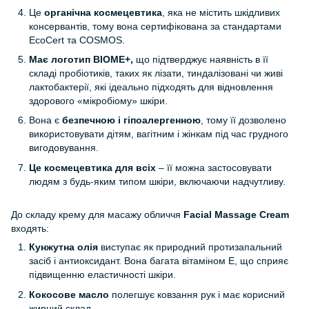
Це
органічна космецевтика
, яка не містить шкідливих
консервантів, тому вона сертифікована за стандартами
EcoCert та COSMOS.
Має логотип BIOME+,
що підтверджує наявність в її
складі пробіотиків, таких як лізати, тиндалізовані чи живі
лактобактерії, які ідеально підходять для відновлення
здорового «мікробіому» шкіри.
Вона є
безпечною і гіпоалергенною
, тому її дозволено
використовувати дітям, вагітним і жінкам під час грудного
вигодовування.
Це космецевтика для всіх
– її можна застосовувати
людям з будь-яким типом шкіри, включаючи надчутливу.
До складу крему для масажу обличчя
Facial Massage Cream
входять:
Кунжутна олія
виступає як природний протизапальний
засіб і антиоксидант. Вона багата вітаміном Е, що сприяє
підвищенню еластичності шкіри.
Кокосове масло
полегшує ковзання рук і має корисний
жирний склад.