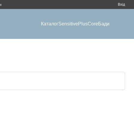
Вхід
и
Каталог
Sensitive
Plus
Core
Бади