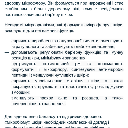
здорову мікрофлору. Він формується при народженні і стає
стабільним в більш дорослому віці, тому є невід’ємною
частиною захисного бар'єру шкіри.
Невидимі мікроорганізми, які формують мікрофлору шкіри,
виконують для неї важливі функції:
сприяють виробленню гіалуронової кислоти, зменшують
втрату вологи та забезпечують глибоке зволоження;
допомагають регулювати бар'єрну функцію та імунну
реакцію шкіри, мінімізуючи запалення;
підтримують оптимальний рН та допомагають
формувати її мікрофлору, синтезуючи антимікробні
пептиди і зменшуючи чутливість шкіри;
сприяють уповільненню старіння шкіри, а також
покращують пружність та еластичність, розгладжуючи
зморшки;
зменшують прояви акне та розацеа, а також
почервоніння та запалення.
Для відновлення балансу та підтримки здорового
«мікробіому» шкіри необхідний комплексний догляд і