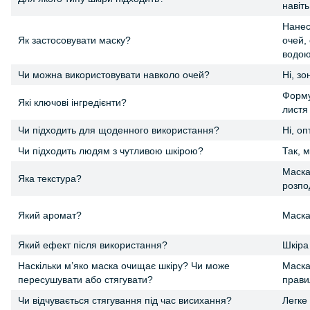
навіть
Нанес
Як застосовувати маску?
очей,
водою
Чи можна використовувати навколо очей?
Ні, зо
Форму
Які ключові інгредієнти?
листя
Чи підходить для щоденного використання?
Ні, о
Чи підходить людям з чутливою шкірою?
Так, м
Маска
Яка текстура?
розпод
Який аромат?
Маска
Який ефект після використання?
Шкіра
Наскільки м’яко маска очищає шкіру? Чи може
Маска
пересушувати або стягувати?
прави
Чи відчувається стягування під час висихання?
Легке