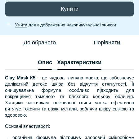
Купити
Увійти
для відображення накопичувальної знижки
%
До обраного
Порівняти
Опис
Характеристики
Clay Mask К5
– це чудова глиняна маска, що забезпечує
делікатний детокс шкіри без відчуття стягнутості. Її
очищувальна формула особливо підходить для
покращення тьмяного та бляклого кольору обличчя.
Завдяки частинкам іонізованої глини маска ефективно
витягує токсини та важкі метали, роблячи шкіру свіжою та
здоровою.
Основні властивості:
органічна формула підтримує здоровий «мікробіом»