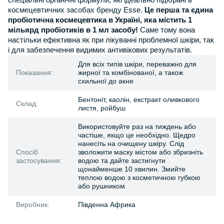
спеціальні органічні формули, які ідеально підібрані в
космецевтичних засобах бренду
Esse.
Це перша та єдина
пробіотична космецевтика в Україні, яка містить 1
мільярд пробіотиків в 1 мл засобу!
Саме тому вона
настільки ефективна як при лікуванні проблемної шкіри, так
і для забезпечення видимих антивікових результатів.
Для всіх типів шкіри, переважно для
Показання:
жирної та комбінованої, а також
схильної до акне
Бентонiт, каолiн, екстракт оливкового
Склад:
листя, ройбуш
Використовуйте раз на тиждень або
частiше, якщо це необхiдно. Щедро
нанесiть на очищену шкiру. Слiд
Спосіб
зволожити маску мiстом або збризнiть
застосування:
водою та дайте застигнути
щонайменше 10 хвилин. Змийте
теплою водою з косметичною губкою
або рушником
Виробник:
Південна Африка