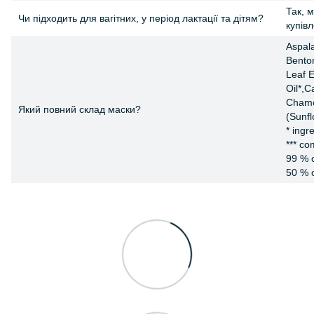
Так, 
Чи підходить для вагітних, у період лактації та дітям?
купів
Aspala
Benton
Leaf E
Oil*,C
Chamom
Який повний склад маски?
(Sunfl
* ingr
*** co
99 % o
50 % o