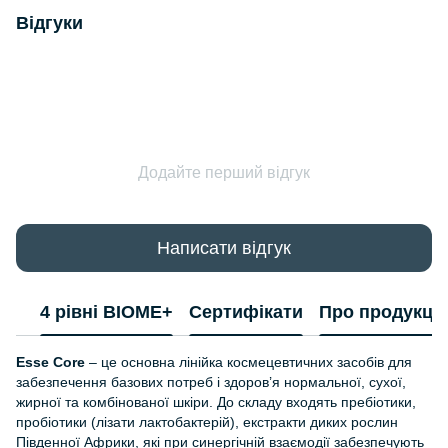
Відгуки
Додайте перший відгук
Написати відгук
4 рівні BIOME+
Сертифікати
Про продукці
Esse Core
– це основна лінійка космецевтичних засобів для
забезпечення базових потреб і здоров’я нормальної, сухої,
жирної та комбінованої шкіри. До складу входять пребіотики,
пробіотики (лізати лактобактерій), екстракти диких рослин
Південної Африки, які при синергічній взаємодії забезпечують