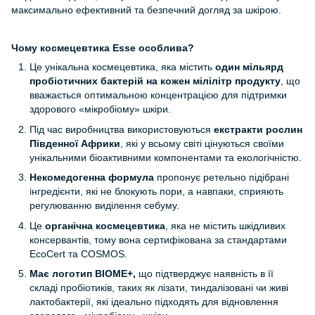
максимально ефективний та безпечний догляд за шкірою.
Чому космецевтика
Esse
особлива?
Це унікальна космецевтика, яка містить
один мільярд
пробіотичних бактерій на кожен мілілітр продукту
, що
вважається оптимальною концентрацією для підтримки
здорового «мікробіому» шкіри.
Під час виробництва використовуються
екстракти рослин
Південної Африки
, які у всьому світі цінуються своїми
унікальними біоактивними компонентами та екологічністю.
Некомедогенна формула
пропонує ретельно підібрані
інгредієнти, які не блокують пори, а навпаки, сприяють
регулюванню виділення себуму.
Це
органічна космецевтика
, яка не містить шкідливих
консервантів, тому вона сертифікована за стандартами
EcoCert та COSMOS.
Має логотип BIOME+,
що підтверджує наявність в її
складі пробіотиків, таких як лізати, тиндалізовані чи живі
лактобактерії, які ідеально підходять для відновлення