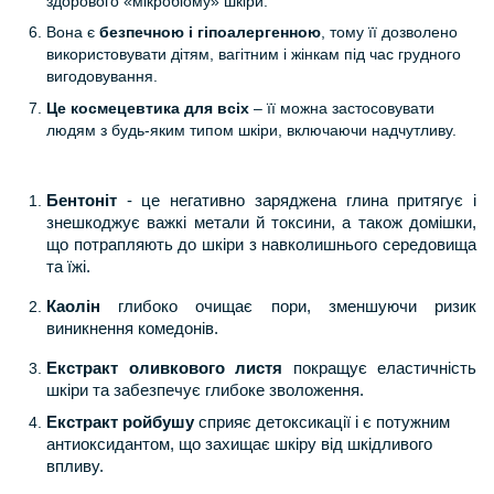
здорового «мікробіому» шкіри.
Вона є
безпечною і гіпоалергенною
, тому її дозволено
використовувати дітям, вагітним і жінкам під час грудного
вигодовування.
Це космецевтика для всіх
– її можна застосовувати
людям з будь-яким типом шкіри, включаючи надчутливу.
Бентоніт
- це негативно заряджена глина притягує і
знешкоджує важкі метали й токсини, а також домішки,
що потрапляють до шкіри з навколишнього середовища
та їжі.
Каолін
глибоко очищає пори, зменшуючи ризик
виникнення комедонів.
Екстракт оливкового листя
покращує еластичність
шкіри та забезпечує глибоке зволоження.
Екстракт ройбушу
сприяє детоксикації і є потужним
антиоксидантом, що захищає шкіру від шкідливого
впливу.